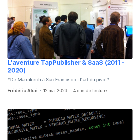
L'aventure TapPublisher & SaaS (2011 -
2020)
*De Marrakech à San Francisco : l'art du pivot*
Frédéric Aloé
12 mai 2023
4 min de lecture
·
·