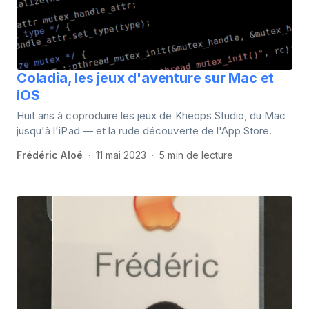
Coladia, les jeux d'aventure sur Mac et
iOS
Huit ans à coproduire les jeux de Kheops Studio, du Mac
jusqu'à l'iPad — et la rude découverte de l'App Store.
Frédéric Aloé
11 mai 2023
5 min de lecture
·
·